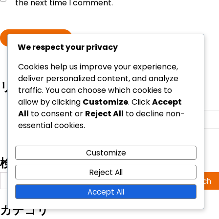
the next time I comment.
We respect your privacy
Cookies help us improve your experience,
deliver personalized content, and analyze
リンク
traffic. You can choose which cookies to
私たちの物語
allow by clicking
Customize
. Click
Accept
All
to consent or
Reject All
to decline non-
閲覧
essential cookies.
お問い合わせ
Customize
検索
Reject All
Search
for:
Accept All
カテゴリ