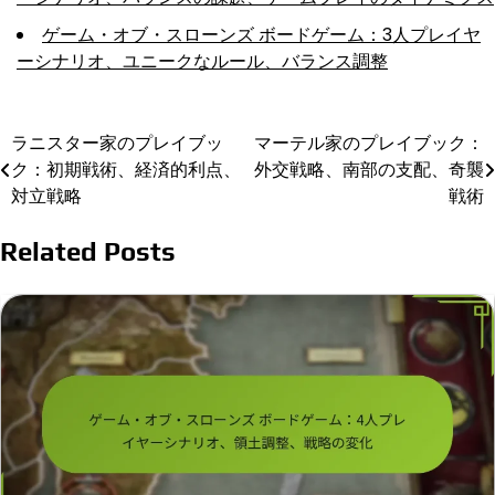
ゲーム・オブ・スローンズ ボードゲーム：3人プレイヤ
ーシナリオ、ユニークなルール、バランス調整
ラニスター家のプレイブッ
マーテル家のプレイブック：
Post
ク：初期戦術、経済的利点、
外交戦略、南部の支配、奇襲
navigation
対立戦略
戦術
Related Posts