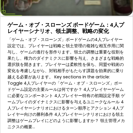
ゲーム・オブ・スローンズ ボードゲーム：4人プ
レイヤーシナリオ、領土調整、戦略の変化
「ゲーム・オブ・スローンズ」ボードゲームの4人プレイヤー
設定では、プレイヤーは戦略と領土管理の複雑な相互作用に関
与し、ゲームの進行を形作ります。領土の調整は重要な役割を
果たし、権力のダイナミクスに影響を与え、さまざまな戦略的
選択肢を開きます。プレイヤーは柔軟性を保ち、同盟や戦術の
変化を考慮しながら、対戦相手がもたらす課題を効果的に乗り
越える必要があります。 Key sections in the article:
Toggle 4人プレイヤーの「ゲーム・オブ・スローンズ」ボー
ドゲーム設定の主要ルールは何ですか？ 4人プレイヤーゲーム
に必要なコンポーネント 4人プレイヤー特有の初期設定手順 ゲ
ームプレイのダイナミクスに影響を与えるユニークなルール 4
人プレイヤーシナリオにおけるターン順序とアクション 4人プ
レイヤー向けの勝利条件 4人プレイヤーシナリオにおける領土
調整はゲームプレイにどのように影響しますか？ 領土管理メカ
ニクスの概要…