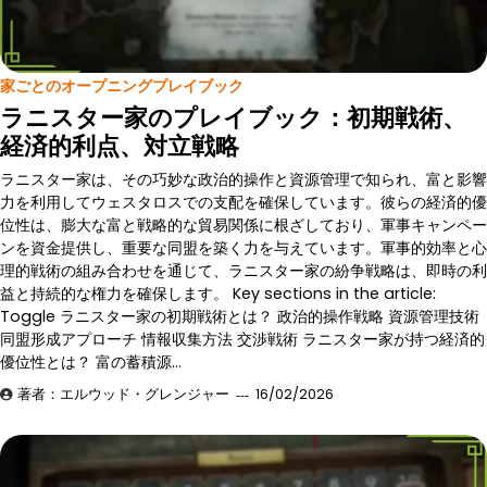
家ごとのオープニングプレイブック
ラニスター家のプレイブック：初期戦術、
経済的利点、対立戦略
ラニスター家は、その巧妙な政治的操作と資源管理で知られ、富と影響
力を利用してウェスタロスでの支配を確保しています。彼らの経済的優
位性は、膨大な富と戦略的な貿易関係に根ざしており、軍事キャンペー
ンを資金提供し、重要な同盟を築く力を与えています。軍事的効率と心
理的戦術の組み合わせを通じて、ラニスター家の紛争戦略は、即時の利
益と持続的な権力を確保します。 Key sections in the article:
Toggle ラニスター家の初期戦術とは？ 政治的操作戦略 資源管理技術
同盟形成アプローチ 情報収集方法 交渉戦術 ラニスター家が持つ経済的
優位性とは？ 富の蓄積源…
著者：エルウッド・グレンジャー
16/02/2026