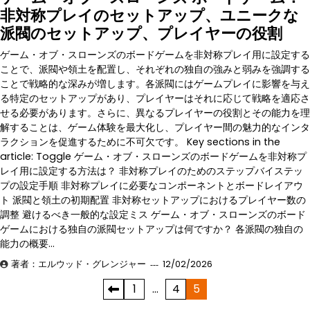
非対称プレイのセットアップ、ユニークな
派閥のセットアップ、プレイヤーの役割
ゲーム・オブ・スローンズのボードゲームを非対称プレイ用に設定する
ことで、派閥や領土を配置し、それぞれの独自の強みと弱みを強調する
ことで戦略的な深みが増します。各派閥にはゲームプレイに影響を与え
る特定のセットアップがあり、プレイヤーはそれに応じて戦略を適応さ
せる必要があります。さらに、異なるプレイヤーの役割とその能力を理
解することは、ゲーム体験を最大化し、プレイヤー間の魅力的なインタ
ラクションを促進するために不可欠です。 Key sections in the
article: Toggle ゲーム・オブ・スローンズのボードゲームを非対称プ
レイ用に設定する方法は？ 非対称プレイのためのステップバイステッ
プの設定手順 非対称プレイに必要なコンポーネントとボードレイアウ
ト 派閥と領土の初期配置 非対称セットアップにおけるプレイヤー数の
調整 避けるべき一般的な設定ミス ゲーム・オブ・スローンズのボード
ゲームにおける独自の派閥セットアップは何ですか？ 各派閥の独自の
能力の概要…
著者：エルウッド・グレンジャー
12/02/2026
Posts
1
…
4
5