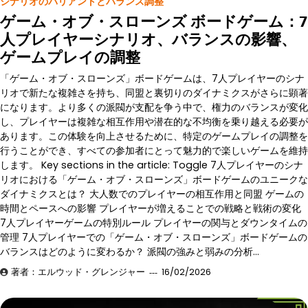
シナリオのバリアントとバランス調整
ゲーム・オブ・スローンズ ボードゲーム：7
人プレイヤーシナリオ、バランスの影響、
ゲームプレイの調整
「ゲーム・オブ・スローンズ」ボードゲームは、7人プレイヤーのシナ
リオで新たな複雑さを持ち、同盟と裏切りのダイナミクスがさらに顕著
になります。より多くの派閥が支配を争う中で、権力のバランスが変化
し、プレイヤーは複雑な相互作用や潜在的な不均衡を乗り越える必要が
あります。この体験を向上させるために、特定のゲームプレイの調整を
行うことができ、すべての参加者にとって魅力的で楽しいゲームを維持
します。 Key sections in the article: Toggle 7人プレイヤーのシナ
リオにおける「ゲーム・オブ・スローンズ」ボードゲームのユニークな
ダイナミクスとは？ 大人数でのプレイヤーの相互作用と同盟 ゲームの
時間とペースへの影響 プレイヤーが増えることでの戦略と戦術の変化
7人プレイヤーゲームの特別ルール プレイヤーの関与とダウンタイムの
管理 7人プレイヤーでの「ゲーム・オブ・スローンズ」ボードゲームの
バランスはどのように変わるか？ 派閥の強みと弱みの分析…
著者：エルウッド・グレンジャー
16/02/2026